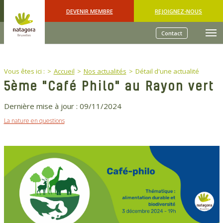
Skip to main content
DEVENIR MEMBRE
REJOIGNEZ-NOUS
Contact
You are here:
Vous êtes ici :
Accueil
Nos actualités
Détail d'une actualité
5ème "Café Philo" au Rayon vert
Dernière mise à jour :
09/11/2024
La nature en questions