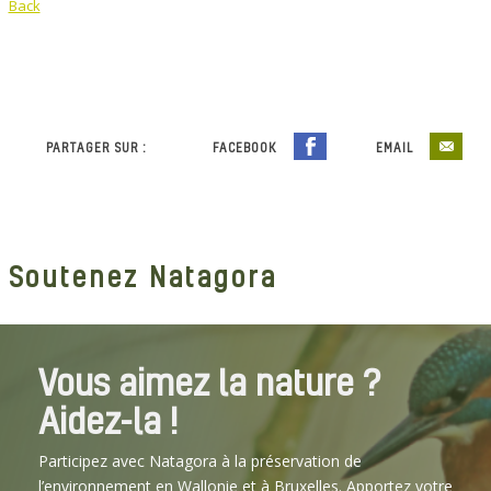
Back
PARTAGER SUR :
FACEBOOK
EMAIL
Soutenez Natagora
Vous aimez la nature ?
Aidez-la !
Participez avec Natagora à la préservation de
l’environnement en Wallonie et à Bruxelles. Apportez votre