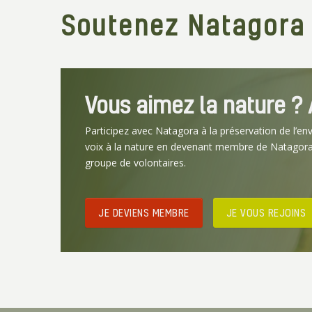
Soutenez Natagora
Vous aimez la nature ? A
Participez avec Natagora à la préservation de l’en
voix à la nature en devenant membre de Natagora
groupe de volontaires.
JE DEVIENS MEMBRE
JE VOUS REJOINS