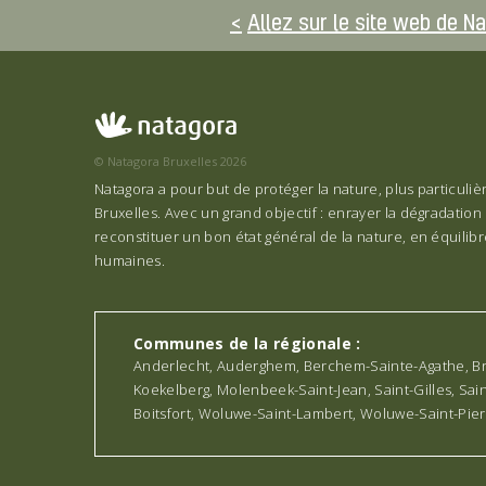
Allez sur le site web de N
© Natagora Bruxelles 2026
Natagora a pour but de protéger la nature, plus particuli
Bruxelles. Avec un grand objectif : enrayer la dégradation 
reconstituer un bon état général de la nature, en équilibre
humaines.
Communes de la régionale :
Anderlecht, Auderghem, Berchem-Sainte-Agathe, Bruxe
Koekelberg, Molenbeek-Saint-Jean, Saint-Gilles, Sa
Boitsfort, Woluwe-Saint-Lambert, Woluwe-Saint-Pie