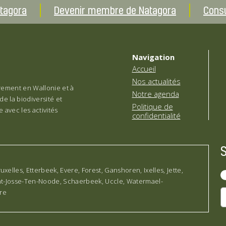
atagora
Devenir membre de Natagora
Consu
Navigation
Accueil
Nos actualités
èrement en Wallonie et à
Notre agenda
de la biodiversité et
Politique de
 avec les activités
confidentialité
lles, Etterbeek, Evere, Forest, Ganshoren, Ixelles, Jette,
int-Josse-Ten-Noode, Schaerbeek, Uccle, Watermael-
rre