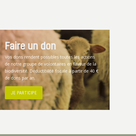
Faire un don
Vos dons rendent possibles toutes les actions
de notre groupe de volontaires en faveur de la
biodiversité. Déductibilité fiscale à partir de 40 €
de dons par an.
JE PARTICIPE