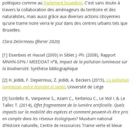
politiques comme au
Parlement bruxellois
. C'est sans doute à
travers la collaboration des aménageurs du territoire et des
naturalistes, mais aussi grâce aux diverses actions citoyennes
qu'une trame noire verra le jour dans des centres urbains tels que
Bruxelles.
Clara Delormeau (février 2020)
[1] Eisenbeis et Hassel (2000) in Siblet J.-Ph. (2008), Rapport
MNHN-SPN / MEEDDAT n°8,
Impact de la pollution lumineuse sur
la biodiversité
. Synthèse bibliographique
[2] H. Jedidi, F. Depierreux, Z. Jedidi, A. Beckers (2015),
La pollution
lumineuse, entre écologie et santé
, Université de Liège
[3] Sordello R., Vanpeene S., Azam C., Kerbiriou C., Le Viol I. & Le
Tallec T. (2014),
Effet fragmentant de la lumière artificielle. Quels
impacts sur la mobilité des espèces et comment peuvent-ils être pris
en compte dans les réseaux écologiques?
Muséum national
d’Histoire naturelle, Centre de ressources Trame verte et bleue