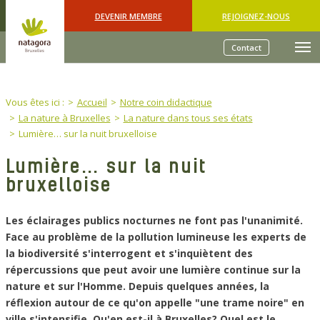
Skip to main content
DEVENIR MEMBRE
REJOIGNEZ-NOUS
Contact
You are here:
Vous êtes ici :
Accueil
Notre coin didactique
La nature à Bruxelles
La nature dans tous ses états
Lumière… sur la nuit bruxelloise
Lumière… sur la nuit
bruxelloise
Les éclairages publics nocturnes ne font pas l'unanimité.
Face au problème de la pollution lumineuse les experts de
la biodiversité s'interrogent et s'inquiètent des
répercussions que peut avoir une lumière continue sur la
nature et sur l'Homme. Depuis quelques années, la
réflexion autour de ce qu'on appelle "une trame noire" en
ville s'intensifie. Qu'en est-il à Bruxelles? Quel est le