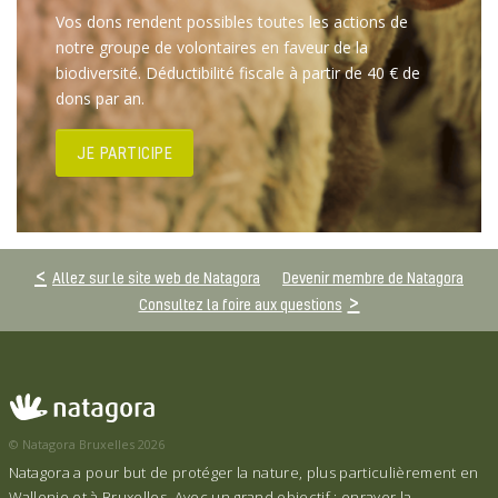
Vos dons rendent possibles toutes les actions de
notre groupe de volontaires en faveur de la
biodiversité. Déductibilité fiscale à partir de 40 € de
dons par an.
JE PARTICIPE
Allez sur le site web de Natagora
Devenir membre de Natagora
Consultez la foire aux questions
© Natagora Bruxelles 2026
Natagora a pour but de protéger la nature, plus particulièrement en
Wallonie et à Bruxelles. Avec un grand objectif : enrayer la