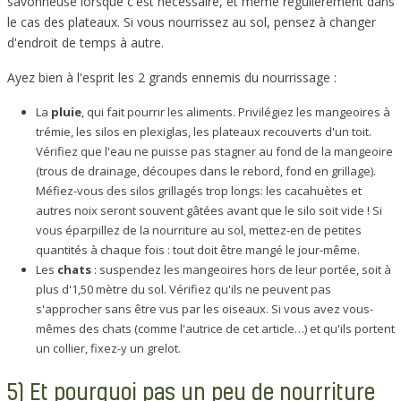
savonneuse lorsque c'est nécessaire, et même régulièrement dans
le cas des plateaux. Si vous nourrissez au sol, pensez à changer
d'endroit de temps à autre.
Ayez bien à l'esprit les 2 grands ennemis du nourrissage :
La
pluie
, qui fait pourrir les aliments. Privilégiez les mangeoires à
trémie, les silos en plexiglas, les plateaux recouverts d'un toit.
Vérifiez que l'eau ne puisse pas stagner au fond de la mangeoire
(trous de drainage, découpes dans le rebord, fond en grillage).
Méfiez-vous des silos grillagés trop longs: les cacahuètes et
autres noix seront souvent gâtées avant que le silo soit vide ! Si
vous éparpillez de la nourriture au sol, mettez-en de petites
quantités à chaque fois : tout doit être mangé le jour-même.
Les
chats
: suspendez les mangeoires hors de leur portée, soit à
plus d'1,50 mètre du sol. Vérifiez qu'ils ne peuvent pas
s'approcher sans être vus par les oiseaux. Si vous avez vous-
mêmes des chats (comme l'autrice de cet article…) et qu'ils portent
un collier, fixez-y un grelot.
5) Et pourquoi pas un peu de nourriture