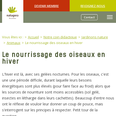
Skip to main content
DEVENIR MEMBRE
REJOIGNEZ-NOUS
Contact
You are here:
Vous êtes ici :
Accueil
Notre coin didactique
Jardinons nature
Animaux
Le nourrissage des oiseaux en hiver
Le nourrissage des oiseaux en
hiver
L'hiver est là, avec ses gelées nocturnes. Pour les oiseaux, c'est
une une période difficile, durant laquelle leurs besoins
énergétiques sont plus élevés (pour faire face au froid) alors que
les sources de nourriture sont moins accessibles (sol gelé,
insectes en léthargie dans leurs cachettes). Beaucoup d'entre nous
ont le réflexe de vouloir leur donner un coup de pouce, mais
s'interrogent sur les principes à respecter. Petit tour de la
question…