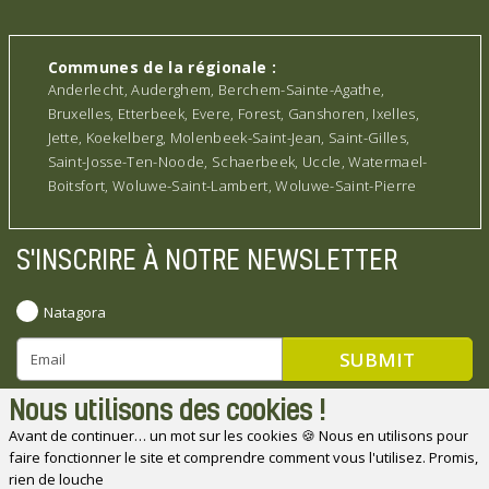
Communes de la régionale :
Anderlecht, Auderghem, Berchem-Sainte-Agathe,
Bruxelles, Etterbeek, Evere, Forest, Ganshoren, Ixelles,
Jette, Koekelberg, Molenbeek-Saint-Jean, Saint-Gilles,
Saint-Josse-Ten-Noode, Schaerbeek, Uccle, Watermael-
Boitsfort, Woluwe-Saint-Lambert, Woluwe-Saint-Pierre
S'INSCRIRE À NOTRE NEWSLETTER
Natagora
Nous utilisons des cookies !
Avant de continuer… un mot sur les cookies 🍪 Nous en utilisons pour
faire fonctionner le site et comprendre comment vous l'utilisez. Promis,
Natagora souhaite remercier ses partenaires
rien de louche