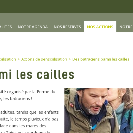
ALITÉS
NOTRE AGENDA
NOS RÉSERVES
NOS ACTIONS
NOTRE 
bilisation
Actions de sensibilisation
Des batraciens parmi les cailles
mi les cailles
sité organisé par la Ferme du
 les batraciens !
adultes, tandis que les enfants
uite, le temps pluvieux n'a pas
llade dans les mares des
rre Thiry, qui coordonne le