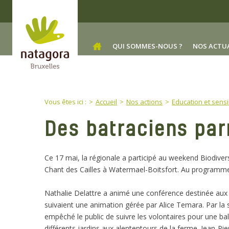
Skip to main content
QUI SOMMES-NOUS ?
NOS ACTU
You are here:
Vous êtes ici :
Accueil
Nos actions
Education et sensi
Des batraciens par
Ce 17 mai, la régionale a participé au weekend Biodiver
Chant des Cailles à Watermael-Boitsfort. Au programme,
Nathalie Delattre a animé une conférence destinée aux 
suivaient une animation gérée par Alice Temara. Par la s
empêché le public de suivre les volontaires pour une ba
différents jardins aux alententours de la ferme. Jean-Pie