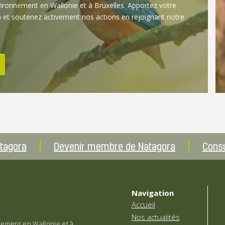
vironnement en Wallonie et à Bruxelles. Apportez votre
 et soutenez activement nos actions en rejoignant notre
atagora
Devenir membre de Natagora
Consu
Navigation
Accueil
Nos actualités
èrement en Wallonie et à