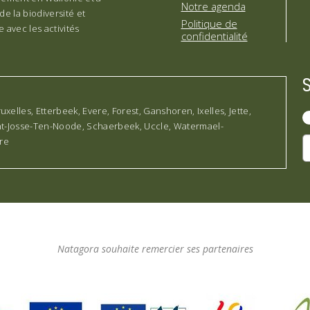
Notre agenda
de la biodiversité et
Politique de
 avec les activités
confidentialité
lles, Etterbeek, Evere, Forest, Ganshoren, Ixelles, Jette,
int-Josse-Ten-Noode, Schaerbeek, Uccle, Watermael-
rre
Natagora souhaite remercier ses partenaires