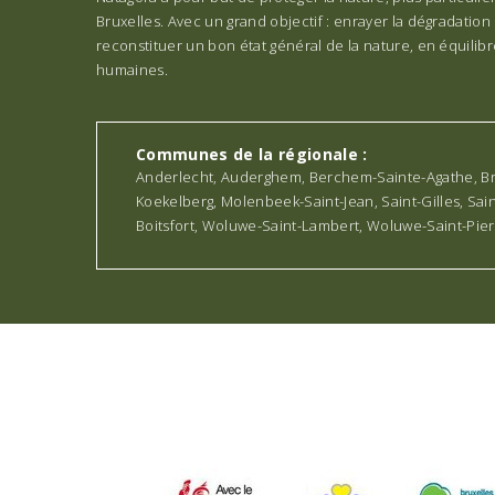
Bruxelles. Avec un grand objectif : enrayer la dégradation 
reconstituer un bon état général de la nature, en équilibre
humaines.
Communes de la régionale :
Anderlecht, Auderghem, Berchem-Sainte-Agathe, Bruxe
Koekelberg, Molenbeek-Saint-Jean, Saint-Gilles, Sa
Boitsfort, Woluwe-Saint-Lambert, Woluwe-Saint-Pie