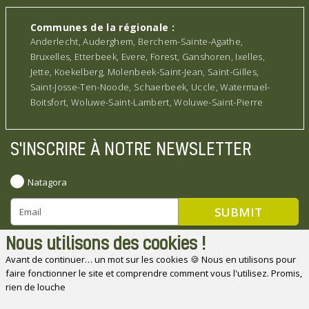
Communes de la régionale :
Anderlecht, Auderghem, Berchem-Sainte-Agathe,
Bruxelles, Etterbeek, Evere, Forest, Ganshoren, Ixelles,
Jette, Koekelberg, Molenbeek-Saint-Jean, Saint-Gilles,
Saint-Josse-Ten-Noode, Schaerbeek, Uccle, Watermael-
Boitsfort, Woluwe-Saint-Lambert, Woluwe-Saint-Pierre
S'INSCRIRE À NOTRE NEWSLETTER
Natagora
Nous utilisons des cookies !
Avant de continuer… un mot sur les cookies 🍪 Nous en utilisons pour
faire fonctionner le site et comprendre comment vous l'utilisez. Promis,
Natagora souhaite remercier ses partenaires
rien de louche