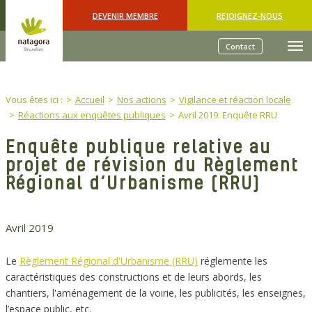
Skip to main content
DEVENIR MEMBRE
REJOIGNEZ-NOUS
Contact
You are here:
Vous êtes ici :
Accueil
Nos actions
Vigilance et réaction locale
Réactions aux enquêtes publiques
Avril 2019: Enquête RRU
Enquête publique relative au
projet de révision du Règlement
Régional d’Urbanisme (RRU)
Avril 2019
Le
Règlement Régional d'Urbanisme (RRU)
réglemente les
caractéristiques des constructions et de leurs abords, les
chantiers, l'aménagement de la voirie, les publicités, les enseignes,
l’espace public, etc.