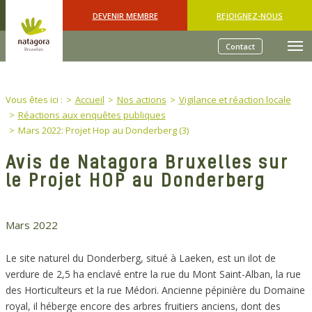
Skip to main content
DEVENIR MEMBRE
REJOIGNEZ-NOUS
Contact
You are here:
Vous êtes ici :
Accueil
Nos actions
Vigilance et réaction locale
Réactions aux enquêtes publiques
Mars 2022: Projet Hop au Donderberg (3)
Avis de Natagora Bruxelles sur
le Projet HOP au Donderberg
Mars 2022
Le site naturel du Donderberg, situé à Laeken, est un ilot de
verdure de 2,5 ha enclavé entre la rue du Mont Saint-Alban, la rue
des Horticulteurs et la rue Médori. Ancienne pépinière du Domaine
royal, il héberge encore des arbres fruitiers anciens, dont des