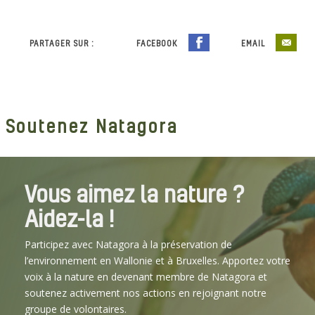
PARTAGER SUR :
FACEBOOK
EMAIL
Soutenez Natagora
Vous aimez la nature ?
Aidez-la !
Participez avec Natagora à la préservation de
l’environnement en Wallonie et à Bruxelles. Apportez votre
voix à la nature en devenant membre de Natagora et
soutenez activement nos actions en rejoignant notre
groupe de volontaires.