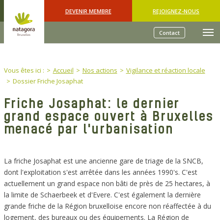
Skip to main content
DEVENIR MEMBRE
REJOIGNEZ-NOUS
Contact
You are here:
Vous êtes ici :
Accueil
Nos actions
Vigilance et réaction locale
Dossier Friche Josaphat
Friche Josaphat: le dernier
grand espace ouvert à Bruxelles
menacé par l'urbanisation
La friche Josaphat est une ancienne gare de triage de la SNCB,
dont l'exploitation s'est arrêtée dans les années 1990's. C'est
actuellement un grand espace non bâti de près de 25 hectares, à
la limite de Schaerbeek et d'Evere. C'est également la dernière
grande friche de la Région bruxelloise encore non réaffectée à du
logement, des bureaux ou des équipements. La Région de