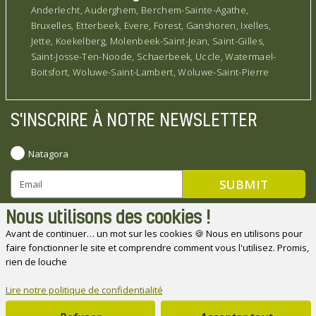
Anderlecht, Auderghem, Berchem-Sainte-Agathe,
Bruxelles, Etterbeek, Evere, Forest, Ganshoren, Ixelles,
Jette, Koekelberg, Molenbeek-Saint-Jean, Saint-Gilles,
Saint-Josse-Ten-Noode, Schaerbeek, Uccle, Watermael-
Boitsfort, Woluwe-Saint-Lambert, Woluwe-Saint-Pierre
S'INSCRIRE À NOTRE NEWSLETTER
Natagora
Nous utilisons des cookies !
Avant de continuer… un mot sur les cookies 🍪 Nous en utilisons pour
faire fonctionner le site et comprendre comment vous l'utilisez. Promis,
Natagora souhaite remercier ses partenaires
rien de louche
Lire notre politique de confidentialité