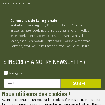
www.natagora.be
Communes de la régionale :
Anderlecht, Auderghem, Berchem-Sainte-Agathe,
Bruxelles, Etterbeek, Evere, Forest, Ganshoren, Ixelles,
Jette, Koekelberg, Molenbeek-Saint-Jean, Saint-Gilles,
Saint-Josse-Ten-Noode, Schaerbeek, Uccle, Watermael-
Boitsfort, Woluwe-Saint-Lambert, Woluwe-Saint-Pierre
S'INSCRIRE À NOTRE NEWSLETTER
Natagora
Nous utilisons des cookies !
Avant de continuer… un mot sur les cookies 🍪 Nous en utilisons pour
faire fonctionner le site et comprendre comment vous l'utilisez. Promis,
Natagora souhaite remercier ses partenaires