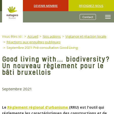
Skip to main content
DEVENIR MEMBRE
REJOIGNEZ-NOUS
Contact
You are here:
Vous êtes ici :
Accueil
Nos actions
Vigilance et réaction locale
Réactions aux enquêtes publiques
Septembre 2021: Pré-consultation Good Living
Good living with… biodiversity?
Un nouveau règlement pour le
bâti bruxellois
Septembre 2021
Le
Règlement régional d'urbanisme
(RRU) est l'outil qui
réglemente les caractéristiques des constructions et de